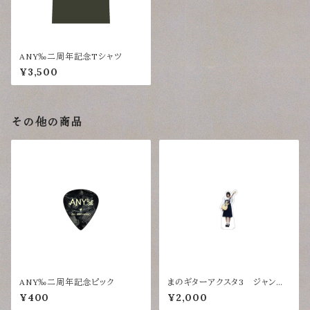
ANY‰二周年記念Tシャツ
¥3,500
その他の商品
ANY‰二周年記念ピック
まのギターアクスタ3 ジャンスカ
衣装
¥400
¥2,000