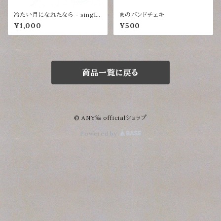
冷たい月になれたなら - single
まのバンドチェキ
CD-R
¥1,000
¥500
商品一覧に戻る
© ANY‰ officialショップ
Powered by